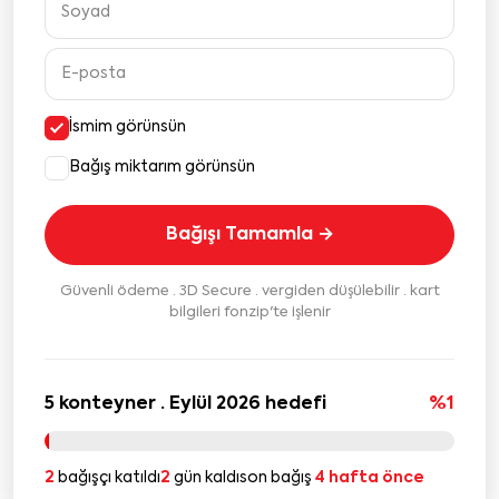
İsmim görünsün
Bağış miktarım görünsün
Bağışı Tamamla →
Güvenli ödeme · 3D Secure · vergiden düşülebilir · kart
bilgileri fonzip'te işlenir
5 konteyner · Eylül 2026 hedefi
%1
2
bağışçı katıldı
2
gün kaldı
son bağış
4 hafta önce