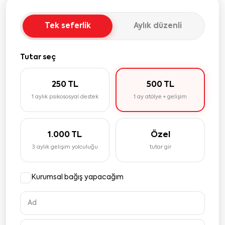
Tek seferlik
Aylık düzenli
Tutar seç
250 TL
500 TL
1 aylık psikososyal destek
1 ay atölye + gelişim
1.000 TL
Özel
3 aylık gelişim yolculuğu
tutar gir
Kurumsal bağış yapacağım