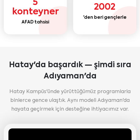
5
2002
konteyner
'den beri gençlerle
AFAD tahsisi
Hatay'da başardık — şimdi sıra
Adıyaman'da
Hatay Kampüs'ünde yürüttüğümüz programlarla
binlerce gence ulaştık. Aynı modeli Adıyaman'da
hayata geçirmek için desteğine ihtiyacımız var.