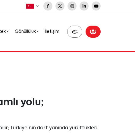
tek
Gönüllülük
İletişim
amlı yolu;
ilir; Türkiye'nin dört yanında yürüttükleri