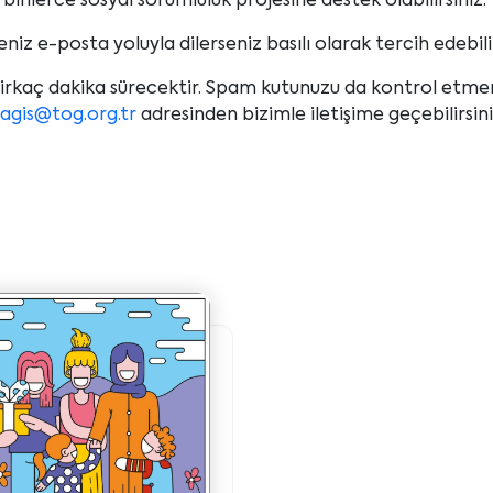
binlerce sosyal sorumluluk projesine destek olabilirsiniz.
eniz e-posta yoluyla dilerseniz basılı olarak tercih edebili
 birkaç dakika sürecektir. Spam kutunuzu da kontrol etm
agis@tog.org.tr
adresinden bizimle iletişime geçebilirsini