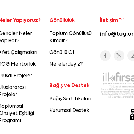
Neler Yapıyoruz?
Gönüllülük
İletişim
Gençler Neler
Toplum Gönüllüsü
info@tog.or
Yapıyor?
Kimdir?
Afet Çalışmaları
Gönüllü Ol
TOG Mentorluk
Nerelerdeyiz?
Ulusal Projeler
Bağış ve Destek
Uluslararası
Projeler
Bağış Sertifikaları
Toplumsal
Kurumsal Destek
Cinsiyet Eşitliği
Programı