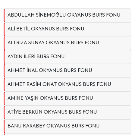
ABDULLAH SİNEMOĞLU OKYANUS BURS FONU
ALİ BETİL OKYANUS BURS FONU
ALİ RIZA SUNAY OKYANUS BURS FONU
AYDIN İLERİ BURS FONU
AHMET İNAL OKYANUS BURS FONU
AHMET RASİM ONAT OKYANUS BURS FONU
AMİNE YAŞİN OKYANUS BURS FONU
ATİYE BERKÜN OKYANUS BURS FONU
BANU KARABEY OKYANUS BURS FONU