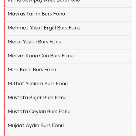
M. Haluk Alpay Afet Burs Fonu
Mavras Tarım Burs Fonu
Mehmet Yusuf Ergül Burs Fonu
Meral Yazıcı Burs Fonu
Merve-Kaan Can Burs Fonu
Mira Köse Burs Fonu
Mithat Yıldırım Burs Fonu
Mustafa Biçer Burs Fonu
Mustafa Ceylan Burs Fonu
Müjdat Aydın Burs Fonu