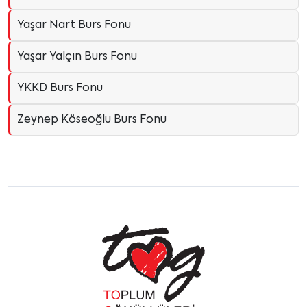
Yaşar Nart Burs Fonu
Yaşar Yalçın Burs Fonu
YKKD Burs Fonu
Zeynep Köseoğlu Burs Fonu