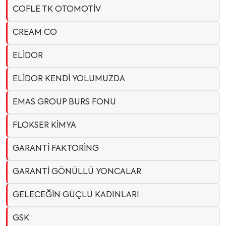
COFLE TK OTOMOTİV
CREAM CO
ELİDOR
ELİDOR KENDİ YOLUMUZDA
EMAS GROUP BURS FONU
FLOKSER KİMYA
GARANTİ FAKTORİNG
GARANTİ GÖNÜLLÜ YONCALAR
GELECEĞİN GÜÇLÜ KADINLARI
GSK