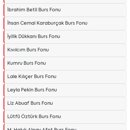
İbrahim Betil Burs Fonu
İhsan Cemal Karaburçak Burs Fonu
İyilik Dükkanı Burs Fonu
Kıvılcım Burs Fonu
Kumru Burs Fonu
Lale Kılıçer Burs Fonu
Leyla Pekin Burs Fonu
Liz Abuaf Burs Fonu
Lütfü Öztürk Burs Fonu