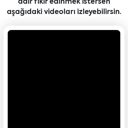
dair fikir edinmek istersen
aşağıdaki videoları izleyebilirsin.