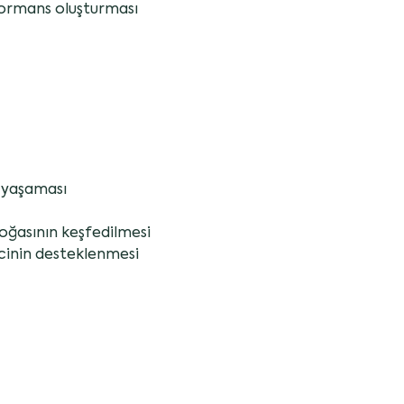
rformans oluşturması
ü yaşaması
oğasının keşfedilmesi
incinin desteklenmesi