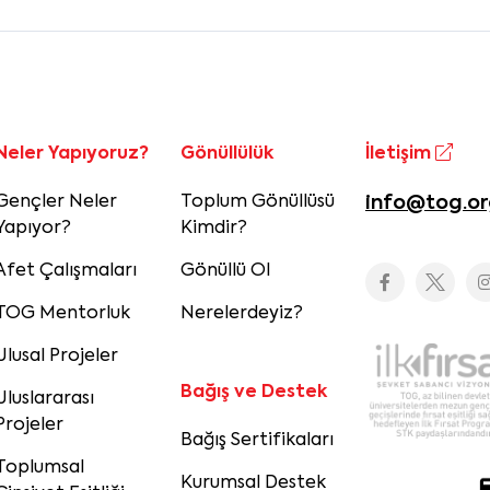
Neler Yapıyoruz?
Gönüllülük
İletişim
Gençler Neler
Toplum Gönüllüsü
info@tog.or
Yapıyor?
Kimdir?
Afet Çalışmaları
Gönüllü Ol
TOG Mentorluk
Nerelerdeyiz?
Ulusal Projeler
Bağış ve Destek
Uluslararası
Projeler
Bağış Sertifikaları
Toplumsal
Kurumsal Destek