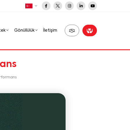
tek
Gönüllülük
İletişim
mans
erformans