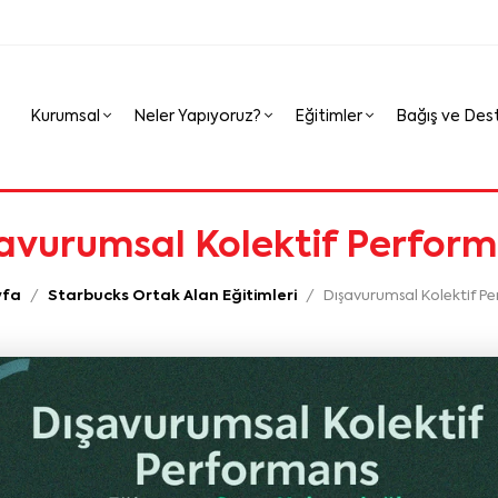
Kurumsal
Neler Yapıyoruz?
Eğitimler
Bağış ve Des
avurumsal Kolektif Perfor
yfa
Starbucks Ortak Alan Eğitimleri
Dışavurumsal Kolektif P