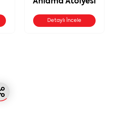
si
Yaratıcı İfade
Atölyesi
Detaylı İncele