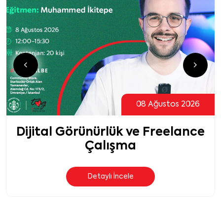
08 Ağustos 2026
ürlük ve Freelance
İşe Erişim:
lışma
Kişi
aylı İncele
De