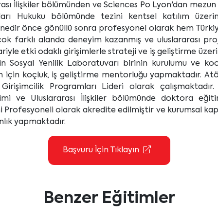
rası İlişkiler bölümünden ve Sciences Po Lyon'dan mezun 
kları Hukuku bölümünde tezini kentsel katılım üzerin
enedir önce gönüllü sonra profesyonel olarak hem Türkiye
ok farklı alanda deneyim kazanmış ve uluslararası proj
bariyle etki odaklı girişimlerle strateji ve iş geliştirme üz
nin Sosyal Yenilik Laboratuvarı birinin kurulumu ve koo
 için koçluk, iş geliştirme mentorluğu yapmaktadır. At
rişimcilik Programları Lideri olarak çalışmaktadı
limi ve Uluslararası İlişkiler bölümünde doktora eğit
 Profesyoneli olarak akredite edilmiştir ve kurumsal ka
nlık yapmaktadır.
Başvuru İçin Tıklayın
Benzer Eğitimler