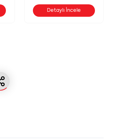
Atölyesi
D
Detaylı İncele