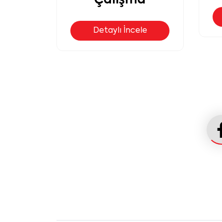
a
Detaylı İncele
le