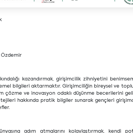
k
k Özdemir
arkındalığı kazandırmak, girişimcilik zihniyetini benimse
emel bilgileri aktarmaktır. Girişimciliğin bireysel ve to
m çözme ve inovasyon odaklı düşünme becerilerini gelişti
jileri hakkında pratik bilgiler sunarak gençleri girişimc
ler.
k dünyasına adım atmalarını kolaylaştırmak, kendi pota