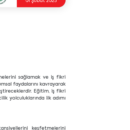
01 Şubat 2025
melerini sağlamak ve iş fikri
plumsal faydalarını kavrayarak
receklerdir. Eğitim, iş fikri
ilik yolculuklarında ilk adımı
nsiyellerini keşfetmelerini