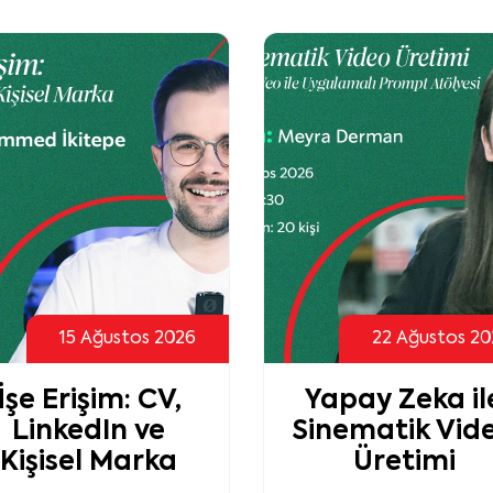
22 Ağustos 2026
04 Temmuz 20
Yapay Zeka ile
Sanatla Kendi
inematik Video
ve Bedenini
Üretimi
Anlama Atölye