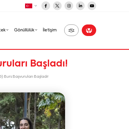
tek
Gönüllülük
İletişim
ruları Başladı!
) Burs Başvuruları Başladı!