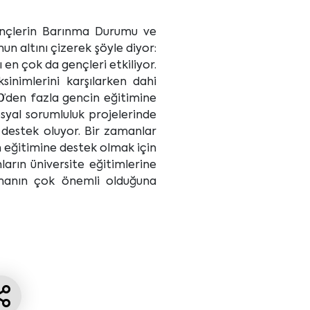
Gençlerin Barınma Durumu ve
un altını çizerek şöyle diyor:
en çok da gençleri etkiliyor.
nimlerini karşılarken dahi
00’den fazla gencin eğitimine
osyal sorumluluk projelerinde
e destek oluyor. Bir zamanlar
n eğitimine destek olmak için
ların üniversite eğitimlerine
amanın çok önemli olduğuna