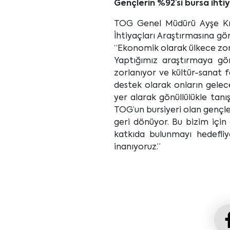
Gençlerin %92’si bursa iht
TOG Genel Müdürü Ayşe Kırı
İhtiyaçları Araştırmasına gör
“Ekonomik olarak ülkece zor 
Yaptığımız araştırmaya gö
zorlanıyor ve kültür-sanat f
destek olarak onların gelece
yer alarak gönüllülükle tanı
TOG’un bursiyeri olan gençle
geri dönüyor. Bu bizim için 
katkıda bulunmayı hedefli
inanıyoruz.”