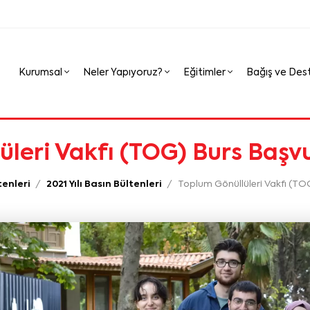
Kurumsal
Neler Yapıyoruz?
Eğitimler
Bağış ve Des
leri Vakfı (TOG) Burs Başvu
tenleri
2021 Yılı Basın Bültenleri
Toplum Gönüllüleri Vakfı (TOG