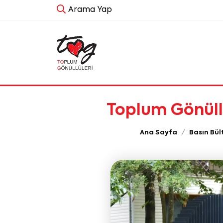
Arama Yap
Toplum Gönüllü
Ana Sayfa
Basın Bül