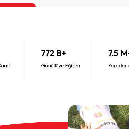
772 B+
7.5 M
Saati
Gönüllüye Eğitim
Yararlanı