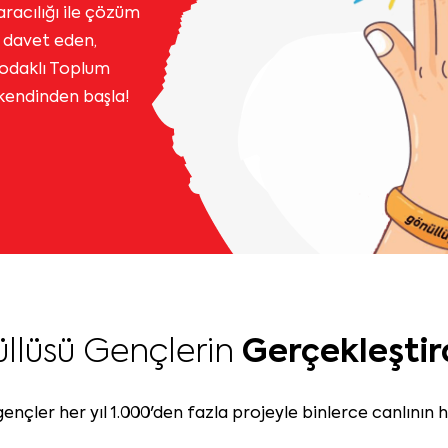
racılığı ile çözüm
 davet eden,
 odaklı Toplum
 kendinden başla!
llüsü Gençlerin
Gerçekleştir
nçler her yıl 1.000'den fazla projeyle binlerce canlının