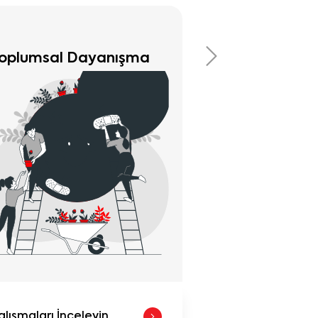
ültür & Sanat
Sokak Hayvan
alışmaları İnceleyin
Çalışmaları İnce