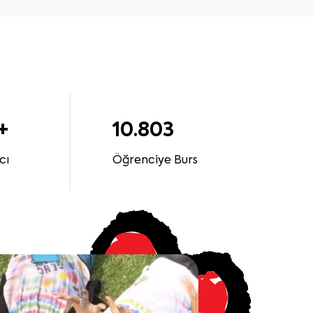
+
10.803
cı
Öğrenciye Burs