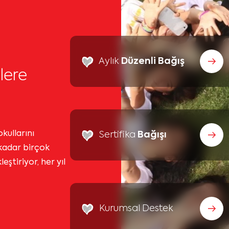
Aylık
Düzenli Bağış
lere
kullarını
Sertifika
Bağışı
kadar birçok
ştiriyor, her yıl
Kurumsal Destek