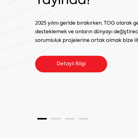
Destek veren, emek veren ve dayanışmayı
gönülden teşekkür ederiz. Bugüne kadar 10
Toplum Gönüllüsü tüm afetlerde görev aldı
üzerinde yaşama dokundu. Birlikte iyileşiyo
güçleniyoruz. Sevgi ve dayanışmayla,
Ben De Buradayım