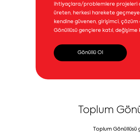
ihtiyaçlara/problemlere projeleri a
üreten, herkesi harekete geçmeye
kendine güvenen, girişimci, çözüm
Gönüllüsü gençlere katıl, değişime
Gönüllü Ol
Toplum Gönü
Toplum Gönüllüsü ge