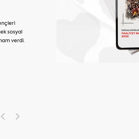
 büyüten herkese
0.000’i aşkın
 ve 1.000.000’un
ruz, birlikte