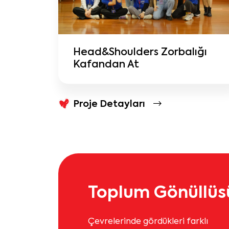
Head&Shoulders Zorbalığı
Kafandan At
Proje Detayları
Toplum Gönüllüsü
Çevrelerinde gördükleri farklı