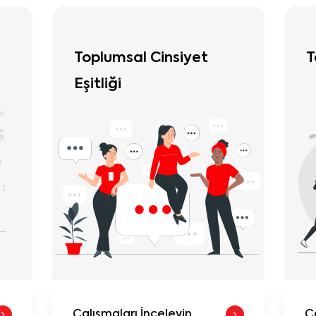
Toplumsal Dayanışma
K
Çalışmaları İnceleyin
Ç